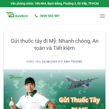
Bỏ
Văn phòng chính: 189/46A, Bạch Đằng, Phường 3, Gò Vấp, TP.HCM
qua
nội
0909 530 987
dung
Gửi thuốc tây đi Mỹ: Nhanh chóng, An
toàn và Tiết kiệm
ĐĂNG VÀO
26/08/2025
BỞI
ANH TRUONG