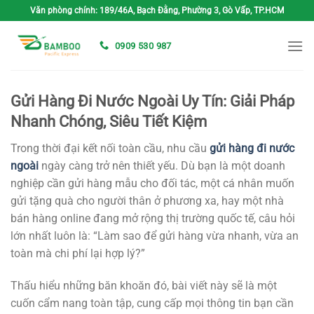
Bỏ
Văn phòng chính: 189/46A, Bạch Đằng, Phường 3, Gò Vấp, TP.HCM
qua
nội
0909 530 987
dung
Gửi Hàng Đi Nước Ngoài Uy Tín: Giải Pháp
Nhanh Chóng, Siêu Tiết Kiệm
Trong thời đại kết nối toàn cầu, nhu cầu
gửi hàng đi nước
ngoài
ngày càng trở nên thiết yếu. Dù bạn là một doanh
nghiệp cần gửi hàng mẫu cho đối tác, một cá nhân muốn
gửi tặng quà cho người thân ở phương xa, hay một nhà
bán hàng online đang mở rộng thị trường quốc tế, câu hỏi
lớn nhất luôn là: “Làm sao để gửi hàng vừa nhanh, vừa an
toàn mà chi phí lại hợp lý?”
Thấu hiểu những băn khoăn đó, bài viết này sẽ là một
cuốn cẩm nang toàn tập, cung cấp mọi thông tin bạn cần