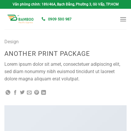
Bỏ
Văn phòng chính: 189/46A, Bạch Đằng, Phường 3, Gò Vấp, TP.HCM
qua
nội
0909 530 987
dung
Design
ANOTHER PRINT PACKAGE
Lorem ipsum dolor sit amet, consectetuer adipiscing elit,
sed diam nonummy nibh euismod tincidunt ut laoreet
dolore magna aliquam erat volutpat.